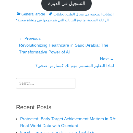
التسجيل في الدورة
Categories
Tags
البيانات الضخمة في مجال الطب
,
تحليلات
General article
الرعاية الصحية
,
ما نوع البيانات التي يتم جمعها في منشاة صحية؟
Post
← Previous
Previous
Revolutionizing Healthcare in Saudi Arabia: The
navigation
post:
Transformative Power of AI
Next →
Next
لماذا التعليم المستمر مهم لك كممارس صحي؟
post:
Search
for:
Recent Posts
Protected: Early Target Achievement Matters in RA:
Real-World Data with Olumiant
5 خطوات لتصميم برنامج تدريب صحي ناجح