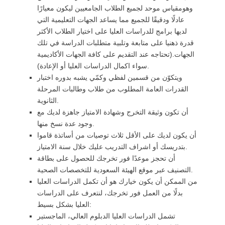
وهومقياس موحد لجميع الطلاب الجامعيين ليكون معيارًا
عادلًا ودقيقًا للجميع مما يساعد الجهات التعليمية التي
لديها برامج للدراسات العليا على اختيار الطلاب الأكثر
قدرة ذهنيا على متابعة وتلبية متطلبات الدراسة في تلك
الجهات.(تحتاجه عند التقديم على كافة الجهات الأكاديمية
سواء اكمال الدراسات العليا أو الإعادة).
ويتكوّن من قسمين لفظي وكمّي يشبه بدوره اختبار
القدرات العامة المطلوب من طلاب وطالبات المرحلة
الثانوية.
أن تكون وثيقة التخرج وشهادة الامتياز جاهزة لديك مع
وجود عدة نسخ منها.
أن يكون لديك على الأقل ثلاث توصيات من أساتذة قاموا
بتدريسك أو اشراف التدريب عليك خلال سنة الامتياز.
أن تحجز موعدًا فور تخرجك للحصول على بطاقة
التصنيف عبر موقع الهيئة السعودية للتخصصات الصحية.
من الممكن أن يكون خيارك هو أن تكمل الدراسات العليا
بدلًا من العمل فور تخرجك، لنتعرف على الدراسات
العليا بشكل بسيط:
تشمل الدراسات العليا الدبلوم العالي، الماجستير