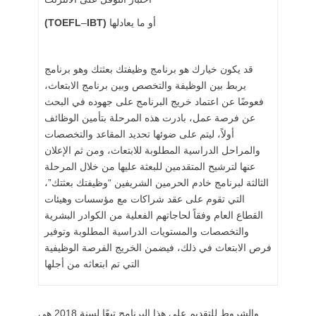
أو ما يعادلها
IBT)
–
(TOEFL
قد يكون خيارك هو برنامج وظيفتك بعثتك وهو برنامج
يربط بين الوظيفة والتخصص وبين برنامج الابتعاث،
فعوضًا عن اعتماد خريج البرنامج على جهوده في البحث
عن فرصة عمل، بادرت هذه المرحلة بتأمين الوظائف
أولاً، ليتم على ضوئها تحديد المقاعد والتخصصات
والمراحل الدراسية المطلوبة للابتعاث، ومن ثم الإعلان
عنها لترشيح المتقدمين للبعثة عليها من خلال المرحلة
الثالثة لبرنامج خادم الحرمين الشريفين “وظيفتك بعثتك”،
التي تقوم على عقد شراكات مع مؤسسات وهيئات
القطاع العام وفقاً لحاجاتهم الفعلية من الكوادر البشرية
والتخصصات والمستويات الدراسية المطلوبة وتوفير
فرص الابتعاث في ذلك، فيضمن الخريج الفرصة الوظيفية
التي تم ابتعاثه من أجلها
والشروط للتقديم على هذا البرنامج تبعًا لسنة 2018 هي