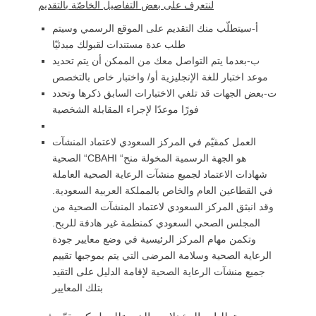
لنتعرف على بعض التفاصيل الخاصّة بالتقديم
أ‌-سيتطلّب منك التقديم على الموقع الرسمي وسيتم
طلب عدة مستندات لقبولك مبدئيّا
ب‌-بعدما يتم التواصل معك من الممكن أن يتم تحديد
موعد اختبار للغة الإنجليزية أو/ واختبار خاص بالتخصص
ت‌-بعض الجهات قد تلغي الاختبارات السابق ذكرها وتحدد
فورًا موعدًا لإجراء المقابلة الشخصية
العمل كمقيّم في المركز السعودي لاعتماد المنشآت
الصحية “CBAHI “هو الجهة الرسمية المخولة منح
شهادات الاعتماد لجميع منشآت الرعاية الصحية العاملة
في القطاعين العام والخاص بالمملكة العربية السعودية.
وقد انبثق المركز السعودي لاعتماد المنشآت الصحية من
المجلس الصحي السعودي كمنظمة غير هادفة للربح.
وتكمن مهام المركز الرئيسية في وضع معايير جودة
الرعاية الصحية وسلامة المرضى التي يتم بموجبها تقييم
جميع منشآت الرعاية الصحية لإقامة الدليل على التقيد
بتلك المعايير