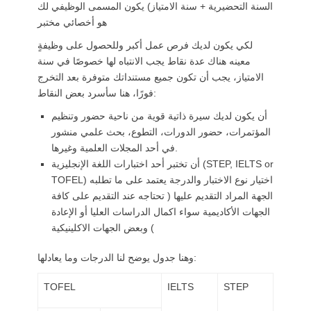
السنة التحضيرية + سنة الامتياز) يكون المسمى الوظيفي لك
هو أخصائي مختبر
لكي يكون لديك فرص عمل أكبر وللحصول على وظيفةٍ
معينه هناك عدة نقاط يجب الانتباه لها خصوصًا في سنة
الامتياز، يجب أن تكون جميع مستنداتك متوفرة بعد التخرج
فورًا، هنا سأسرد بعض النقاط:
أن يكون لديك سيرة ذاتية قوية من ناحية حضور وتنظيم
المؤتمرات، حضور الدورات، التطوع، بحث علمي منشور
في أحد المجلات العلمية وغيرها.
أن تختبر أحد اختبارات اللغة الإنجليزية (STEP, IELTS or
TOFEL) اختيار نوع الاختبار والدرجة يعتمد على ما تطلبه
الجهة المراد التقديم عليها ( تحتاجه عند التقديم على كافة
الجهات الأكاديمية سواء اكمال الدراسات العليا أو الإعادة
) وبعض الجهات الاكلينيكية
وهنا جدول يوضح لنا الدرجات وما يعادلها:
TOFEL
IELTS
STEP