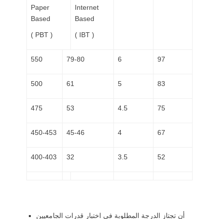
Paper
Internet
Based
Based
( PBT )
( IBT )
550
79-80
6
97
500
61
5
83
475
53
4.5
75
450-453
45-46
4
67
400-403
32
3.5
52
أن تجتاز الدرجة المطلوبة في اختبار قدرات الجامعيين