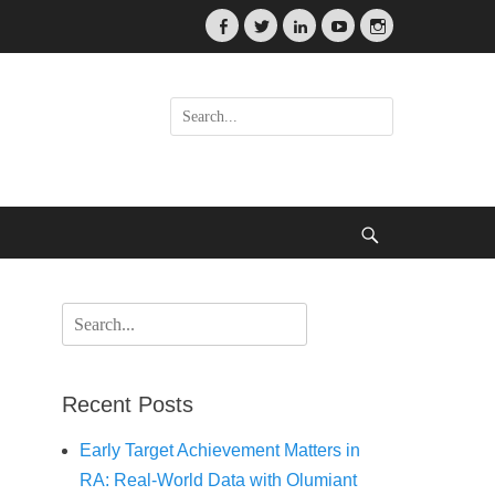
Facebook
Twitter
LinkedIn
YouTube
Instagram
Search
for:
Search
Search
for:
Recent Posts
Early Target Achievement Matters in
RA: Real-World Data with Olumiant