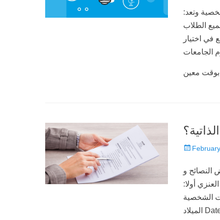
on
:خطوات بسيطة تساعدك على اختيار موضوع لبحثك :الميول الشخصية وتعد
ميع الطلاب
 في اختيار
م الجامعات
ذاتية؟
Posted
February
on
 النصائح و
لعنزي أولا:
Personal  الاسم Name العمر Age تاريخ
الميلاد Date of Birth مكان الميلاد Place of Birth الجنسية Nationality الحالة