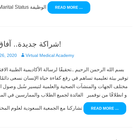
الاجتماعية Marital Status الوظيفة
READ MORE …
شراكة جديدة.. آفاق عديدة!
Author
26, 2020
Virtual Medical Academy
بسم الله الرحمن الرحيم ..تحقيقًا لرسالة الأكاديمية الطبية الاف
توفير بيئة تعليمية تساهم في رفع كفاءة حياة الإنسان نسعى دائمًا
مختلف الجهات والمنشآت الصحية والعلمية لتيسير سُبل وصول ا
الفائدة لجميع الطلاب والممارسين في المجال الصحي ‎و انط
٢٠١٨ ‎تشاركنا مع الجمعية السعودية لعلوم المختبرات
READ MORE …