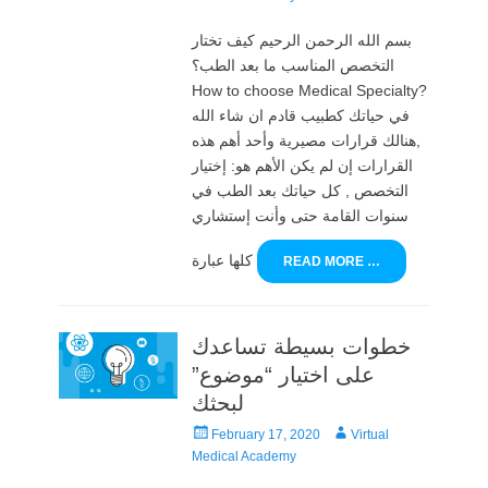
بسم الله الرحمن الرحيم كيف تختار
التخصص المناسب ما بعد الطب؟
How to choose Medical Specialty?
في حياتك كطبيب قادم ان شاء الله
,هنالك قرارات مصيرية وأحد أهم هذه
القرارات إن لم يكن الأهم هو: إختيار
التخصص , كل حياتك بعد الطب في
سنوات القامة حتى وأنت إستشاري
كلها عبارة
READ MORE …
خطوات بسيطة تساعدك
على اختيار “موضوع”
لبحثك
Posted
Author
February 17, 2020
Virtual
on
Medical Academy