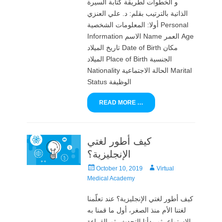
و الخطوات لطريقة كتابة السيرة
الذاتية بالترتيب بقلم: د. علي العنزي
أولا: المعلومات الشخصية Personal
Information الاسم Name العمر Age
تاريخ الميلاد Date of Birth مكان
الميلاد Place of Birth الجنسية
Nationality الحالة الاجتماعية Marital
Status الوظيفة
READ MORE …
كيف أطور لغتي
الإنجليزية؟
Posted
Author
October 10, 2019
Virtual
on
Medical Academy
كيف أطور لغتي الإنجليزية؟ عند تعلّمنا
لغتنا الأم منذ الصغر، أول ما قمنا به
الاستماع، ثم بدأنا التحدث، ثم القراءة